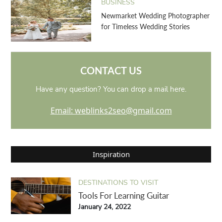
BUSINESS
Newmarket Wedding Photographer
for Timeless Wedding Stories
CONTACT US
Have any question? You can drop a mail here.
Email: weblinks2seo@gmail.com
Inspiration
DESTINATIONS TO VISIT
Tools For Learning Guitar
January 24, 2022