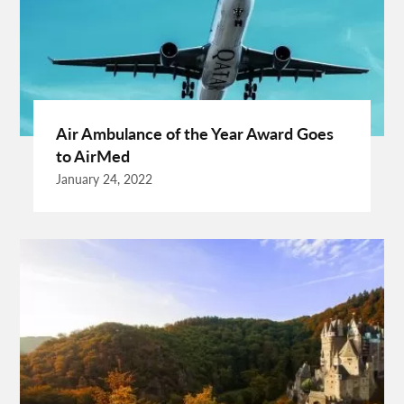
Enterprise Rental Car
Essential Business Services
EU Representative
Expanding Wood Glue
Fashion Trend
Fiber Splicing Equipment
Florence Car Rental
Free Online Bmi Calculator
Free Sale Certificate For Medical Devices
Geothermal Heater
Air Ambulance of the Year Award Goes
Germany Travel
Gift Ideas For Friends
to AirMed
Grand Teton National Park Weather
Hawaii Guide
January 24, 2022
Health Tips For Summer
Healthy Life
Hong Kong City
Hong Kong Holidays
Hong Kong Trip
Hostels In San Diego
How To Unlock Galaxy S25 Ultra
HP Printer Prices In Kenya
Ignite Digital
Improve Golf Game
Increase Organic Traffic
Insurance Broker Oakville
Israel Driving Guide
Kenya Glamping Safari
Labour Lawyers Near Me