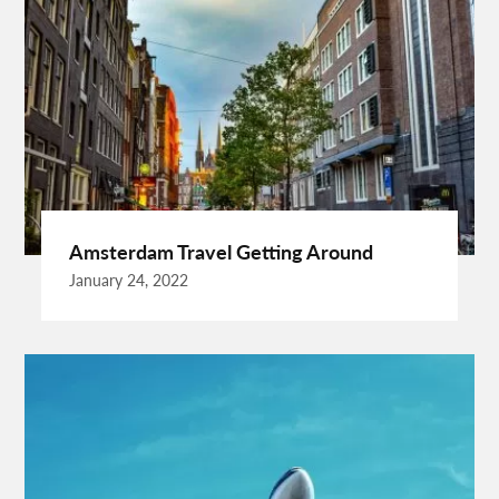
Best Disposable Camera Pictures Developed
Best Drone Training
Best Hostels In San Diego
Best Insulated Cladding
Best Lads Holiday Destinations
Best Light Crossbow
Bhutan Tour Packages
Birthday Gift Ideas
Birthdays Party Ideas
Braided Wigs
Burgundy Maxi Dress
Business Charter Jets
Buying Rental Car
California Car Rental
Car Rental Quality
Amsterdam Travel Getting Around
Cardiff Taxi
Cardiff To Bristol Airport Transfers
January 24, 2022
Catering Business
Child Custody Lawyer In Gurgaon
Clinical Evaluation Medical Device
Cooking And Fashion
Cooking Tips
Cooking Trend
Crypto Exchange Launchpad
Crypto Exchange Launchpad Platform
Cuixmala
Cuixmala Mexico
Daily Exercise
Delsey Paris Luggage
Dentist Albany WA
Dresses For Sale