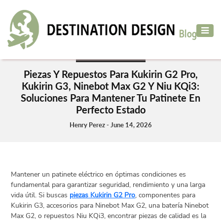
ADVENTURE
TRAVEL
ADVENTURE TRAVEL
AIR
Piezas Y Repuestos Para Kukirin G2 Pro,
TRAVEL
Kukirin G3, Ninebot Max G2 Y Niu KQi3:
Soluciones Para Mantener Tu Patinete En
CAR
Perfecto Estado
RENTAL
Henry Perez - June 14, 2026
HOTELS
&
RESORT
DESTINATIONS
Mantener un patinete eléctrico en óptimas condiciones es
TO
fundamental para garantizar seguridad, rendimiento y una larga
VISIT
vida útil. Si buscas
piezas Kukirin G2 Pro
, componentes para
Kukirin G3, accesorios para Ninebot Max G2, una batería Ninebot
MORE
Max G2, o repuestos Niu KQi3, encontrar piezas de calidad es la