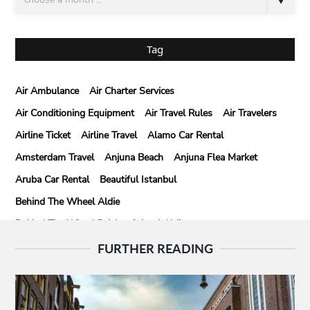
Tag
Air Ambulance
Air Charter Services
Air Conditioning Equipment
Air Travel Rules
Air Travelers
Airline Ticket
Airline Travel
Alamo Car Rental
Amsterdam Travel
Anjuna Beach
Anjuna Flea Market
Aruba Car Rental
Beautiful Istanbul
Behind The Wheel Aldie
Behind The Wheel Driving School Aldie
Behind The Wheel Driving School Sterling
FURTHER READING
Behind The Wheel Woodbridge
Best Camps In Rishikesh
Best Cleaning Company In Edmonton